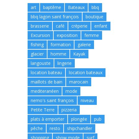
art
baptême
Bateaux
bbq
bbq lagon saint françois
boutique
brasserie
café
crèperie
enfant
Excursion
exposition
femme
fishing
formation
galerie
glacier
homme
Kayak
langouste
lingerie
location bateau
location bateaux
maillots de bain
marocain
mediteranéen
mode
nemo's saint françois
niveau
Petite Terre
pizzeria
plats à emporter
plongée
pub
pêche
resto
shipchandler
shopping
show mode
surf