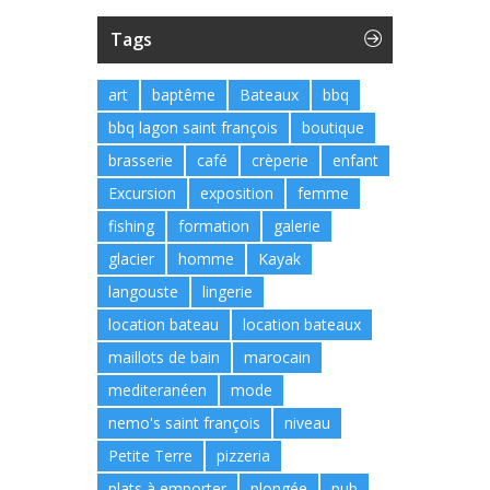
Tags
art
baptême
Bateaux
bbq
bbq lagon saint françois
boutique
brasserie
café
crèperie
enfant
Excursion
exposition
femme
fishing
formation
galerie
glacier
homme
Kayak
langouste
lingerie
location bateau
location bateaux
maillots de bain
marocain
mediteranéen
mode
nemo's saint françois
niveau
Petite Terre
pizzeria
plats à emporter
plongée
pub