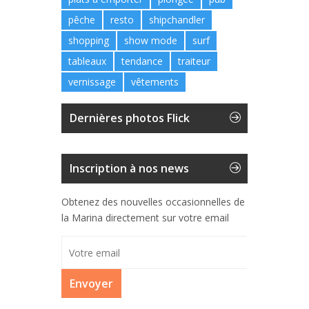
pêche
resto
shipchandler
shopping
show mode
surf
tableaux
tendance
traiteur
vernissage
vêtements
Dernières photos Flick
Inscription à nos news
Obtenez des nouvelles occasionnelles de
la Marina directement sur votre email
Envoyer