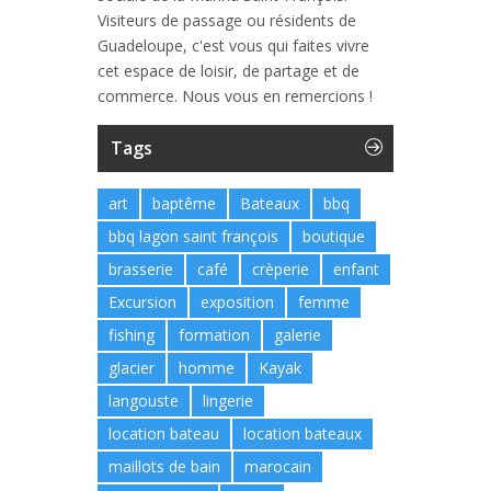
Visiteurs de passage ou résidents de
Guadeloupe, c'est vous qui faites vivre
cet espace de loisir, de partage et de
commerce. Nous vous en remercions !
Tags
art
baptême
Bateaux
bbq
bbq lagon saint françois
boutique
brasserie
café
crèperie
enfant
Excursion
exposition
femme
fishing
formation
galerie
glacier
homme
Kayak
langouste
lingerie
location bateau
location bateaux
maillots de bain
marocain