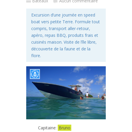
Bateaux
Aucun commentaire
Excursion d’une journée en speed
boat vers petite Terre. Formule tout
compris, transport aller-retour,
apéro, repas BBQ, produits frais et
cuisinés maison. Visite de l’île libre,
découverte de la faune et de la
flore.
Capitaine:
Bruno