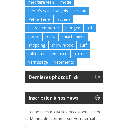
mediteranéen
mode
nemo's saint françois
niveau
Petite Terre
pizzeria
plats à emporter
plongée
pub
pêche
resto
shipchandler
shopping
show mode
surf
tableaux
tendance
traiteur
vernissage
vêtements
Dernières photos Flick
Inscription à nos news
Obtenez des nouvelles occasionnelles de
la Marina directement sur votre email