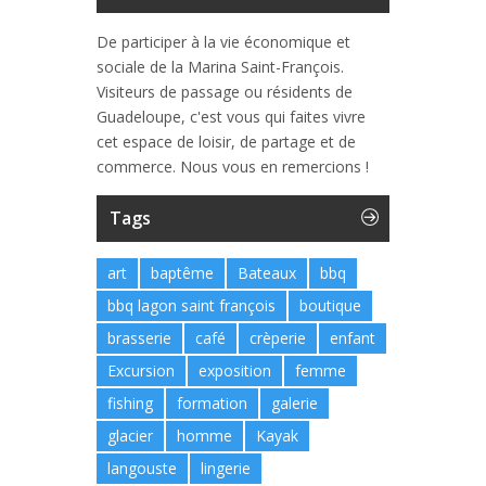
De participer à la vie économique et
sociale de la Marina Saint-François.
Visiteurs de passage ou résidents de
Guadeloupe, c'est vous qui faites vivre
cet espace de loisir, de partage et de
commerce. Nous vous en remercions !
Tags
art
baptême
Bateaux
bbq
bbq lagon saint françois
boutique
brasserie
café
crèperie
enfant
Excursion
exposition
femme
fishing
formation
galerie
glacier
homme
Kayak
langouste
lingerie