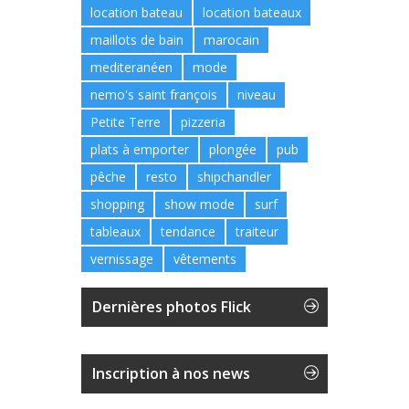
location bateau
location bateaux
maillots de bain
marocain
mediteranéen
mode
nemo's saint françois
niveau
Petite Terre
pizzeria
plats à emporter
plongée
pub
pêche
resto
shipchandler
shopping
show mode
surf
tableaux
tendance
traiteur
vernissage
vêtements
Dernières photos Flick
Inscription à nos news