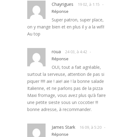
Chayrigues
-
19 02, à 1:15
Réponse
Super patron, super place,
on y mange bien et en plus il y a la wifi!
Au top
roua
-
24 03, à 4:42
Réponse
OUI, tout a fait agréable,
surtout la serveuse, attention de pas si
piquer !!!!! aie ! aie! aie ! la bonne salade
Italienne, et ne parlons pas de la pizza
Maxi fromage, vous avez plus qu’à faire
une petite sieste sous un cocotier !!!
bonne adresse, à recommander.
James Stark
-
16 09, à 5:20
Réponse