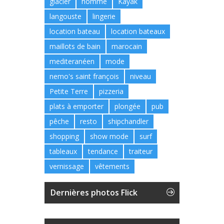
glacier
homme
Kayak
langouste
lingerie
location bateau
location bateaux
maillots de bain
marocain
mediteranéen
mode
nemo's saint françois
niveau
Petite Terre
pizzeria
plats à emporter
plongée
pub
pêche
resto
shipchandler
shopping
show mode
surf
tableaux
tendance
traiteur
vernissage
vêtements
Dernières photos Flick