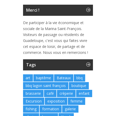
Merci !
De participer à la vie économique et
sociale de la Marina Saint-François.
Visiteurs de passage ou résidents de
Guadeloupe, c'est vous qui faites vivre
cet espace de loisir, de partage et de
commerce. Nous vous en remercions !
Tags
art
baptême
Bateaux
bbq
bbq lagon saint françois
boutique
brasserie
café
crèperie
enfant
Excursion
exposition
femme
fishing
formation
galerie