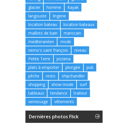
glacier
homme
Kayak
langouste
lingerie
location bateau
location bateaux
maillots de bain
marocain
mediteranéen
mode
nemo's saint françois
niveau
Petite Terre
pizzeria
plats à emporter
plongée
pub
pêche
resto
shipchandler
shopping
show mode
surf
tableaux
tendance
traiteur
vernissage
vêtements
Dernières photos Flick