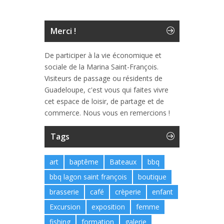
Merci !
De participer à la vie économique et
sociale de la Marina Saint-François.
Visiteurs de passage ou résidents de
Guadeloupe, c'est vous qui faites vivre
cet espace de loisir, de partage et de
commerce. Nous vous en remercions !
Tags
art
baptême
Bateaux
bbq
bbq lagon saint françois
boutique
brasserie
café
crèperie
enfant
Excursion
exposition
femme
fishing
formation
galerie